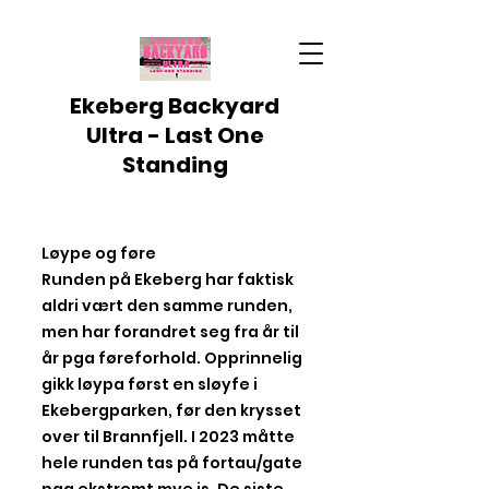
Ekeberg Backyard
Ultra - Last One
Standing
Løype og føre
Runden på Ekeberg har faktisk
aldri vært den samme runden,
men har forandret seg fra år til
år pga føreforhold. Opprinnelig
gikk løypa først en sløyfe i
Ekebergparken, før den krysset
over til Brannfjell. I 2023 måtte
hele runden tas på fortau/gate