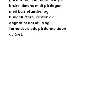
går det fint. Området er mye
brukt i timene midt på dagen
med barnefamilier og
hundeluftere. Resten av
døgnet er det stille og
forholdsvis øde på denne tiden
av året.
Start/målområdet ligger nært
noen bolighus, og utover
kvelden og natten må vi vise
hensyn og ikke lage bråk, rope
og hoie eller spille musikk.