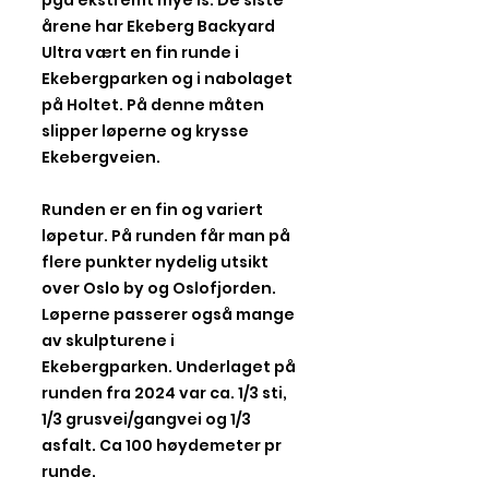
pga ekstremt mye is. De siste
årene har Ekeberg Backyard
Ultra vært en fin runde i
Ekebergparken og i nabolaget
på Holtet. På denne måten
slipper løperne og krysse
Ekebergveien.
Runden er en fin og variert
løpetur. På runden får man på
flere punkter nydelig utsikt
over Oslo by og Oslofjorden.
Løperne passerer også mange
av skulpturene i
Ekebergparken. Underlaget på
runden fra 2024 var ca. 1/3 sti,
1/3 grusvei/gangvei og 1/3
asfalt. Ca 100 høydemeter pr
runde.